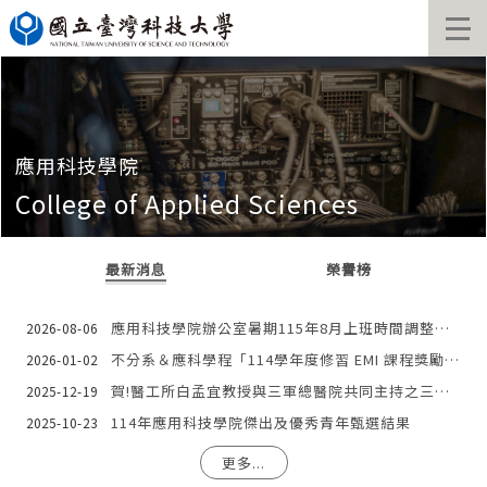
跳
到
主
要
內
容
區
應用科技學院
College of Applied Sciences
最新消息
榮譽榜
應用科技學院辦公室暑期115年8月上班時間調整公告
2026-08-06
不分系＆應科學程「114學年度修習 EMI 課程獎勵(試辦)辦法」
2026-01-02
賀!醫工所白孟宜教授與三軍總醫院共同主持之三年期國科會計畫「AI技術於微創手術上之應用與輔助相關醫材之開發」之研究成果獲第二十二屆國家新創學研新創獎殊榮
2025-12-19
114年應用科技學院傑出及優秀青年甄選結果
2025-10-23
更多...