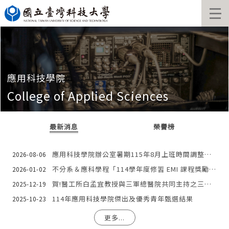
跳
到
主
要
內
容
區
應用科技學院
College of Applied Sciences
最新消息
榮譽榜
應用科技學院辦公室暑期115年8月上班時間調整公告
2026-08-06
不分系＆應科學程「114學年度修習 EMI 課程獎勵(試辦)辦法」
2026-01-02
賀!醫工所白孟宜教授與三軍總醫院共同主持之三年期國科會計畫「AI技術於微創手術上之應用與輔助相關醫材之開發」之研究成果獲第二十二屆國家新創學研新創獎殊榮
2025-12-19
114年應用科技學院傑出及優秀青年甄選結果
2025-10-23
更多...